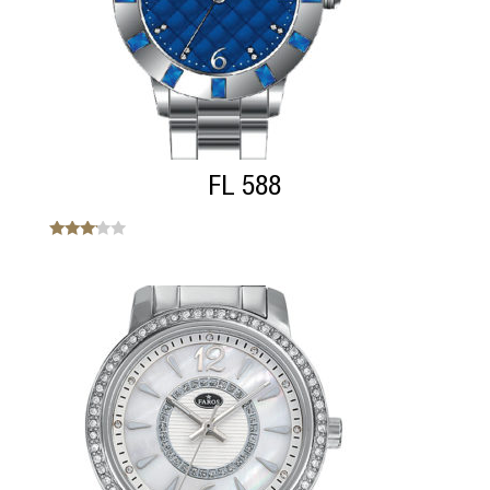
FL 588
Note
3.00
sur 5