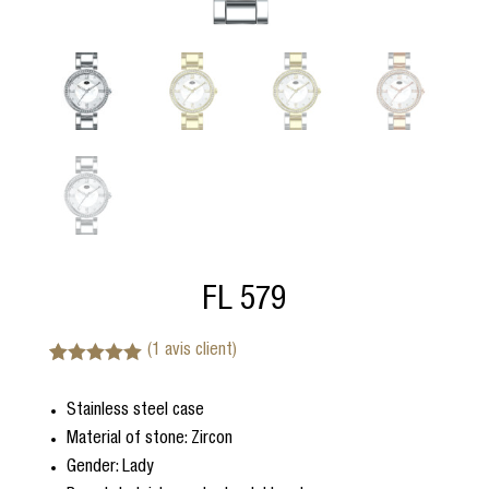
FL 579
(
1
avis client)
Noté
1
5.00
sur 5 basé
Stainless steel case
sur
notation
client
Material of stone: Zircon
Gender: Lady