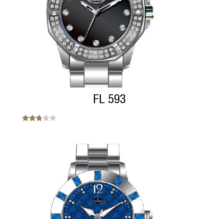
FL 593
Note
2.67
sur 5