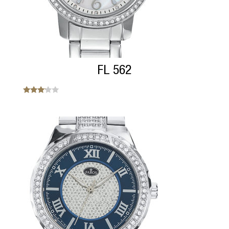
FL 562
Note
3.00
sur 5