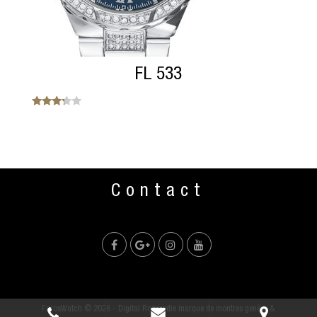
FL 533
Note
3.13
sur 5
Contact
FarosWatch ©
2026
- Digital Romandie
marque de montres genève
&