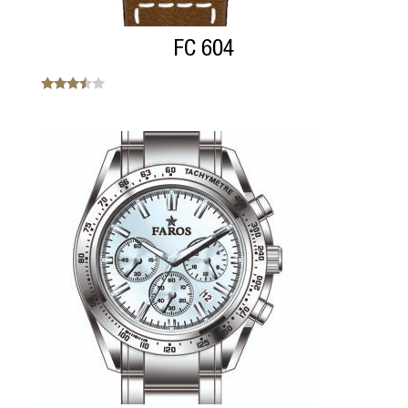
FC 604
Note
3.33
sur 5