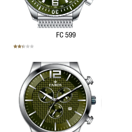
FC 599
Note
2.25
sur
5