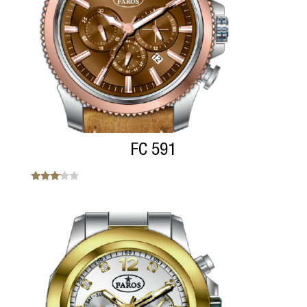
FC 591
Note
3.00
sur 5