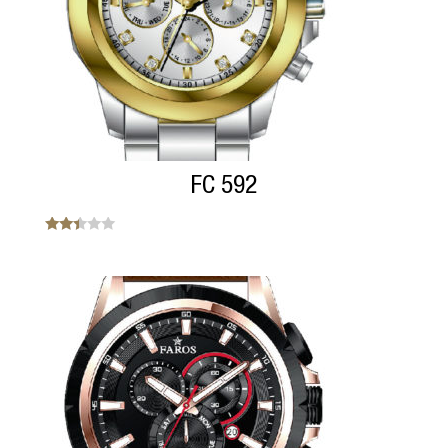
FC 592
Note
2.33
sur
5