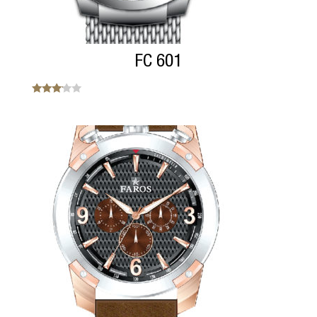
FC 601
Note
3.00
sur 5