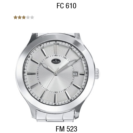
FC 610
Note
2.80
sur 5
FM 523