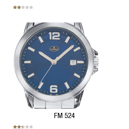
Note
2.00
sur
5
FM 524