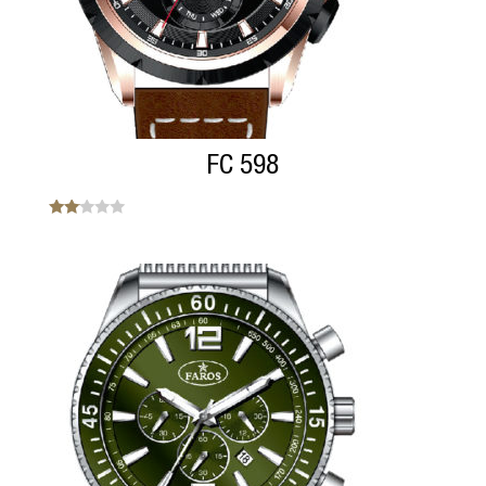
FC 598
Note
2.00
sur
5